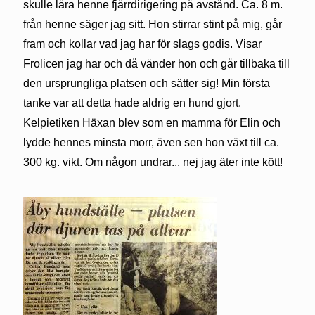
skulle lära henne fjärrdirigering på avstånd. Ca. 8 m.
från henne säger jag sitt. Hon stirrar stint på mig, går
fram och kollar vad jag har för slags godis. Visar
Frolicen jag har och då vänder hon och går tillbaka till
den ursprungliga platsen och sätter sig! Min första
tanke var att detta hade aldrig en hund gjort.
Kelpietiken Häxan blev som en mamma för Elin och
lydde hennes minsta morr, även sen hon växt till ca.
300 kg. vikt. Om någon undrar... nej jag äter inte kött!