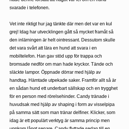
svarade i telefonen.
Vet inte riktigt hur jag tänkte där men det var en kul
grej! Idag har utvecklingen gått så mycket framåt så
den inlärningen är helt ointressant. Dessutom skulle
det vara svårt att lära en hund att svara i en
mobiltelefon. Han gav stöd upp för trappa och
bromsade nedför om man hade kryckor. Tände och
släckte lampor. Öppnade dörrar med hjälp av
handtag. Hämtade utpekade saker. Framför allt så är
en sådan hund ett underbart sällskap och en trygghet
för en person med rörelsehinder. Candy tränade i
huvudsak med hjälp av shaping i form av visselpipa
på samma sätt som man tränar delfiner. Klicker, som
idag är ett populärt verktyg är samma princip men
uppkom långt senare. Candy flyttade sedan till en