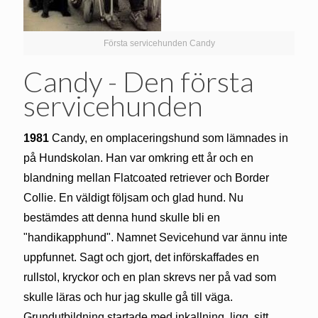
Första servicehunden Candy
Candy - Den första
servicehunden
1981
Candy, en omplaceringshund som lämnades in
på Hundskolan. Han var omkring ett år och en
blandning mellan Flatcoated retriever och Border
Collie. En väldigt följsam och glad hund. Nu
bestämdes att denna hund skulle bli en
"handikapphund". Namnet Sevicehund var ännu inte
uppfunnet. Sagt och gjort, det införskaffades en
rullstol, kryckor och en plan skrevs ner på vad som
skulle läras och hur jag skulle gå till väga.
Grundutbildning startade med inkallning, ligg, sitt,