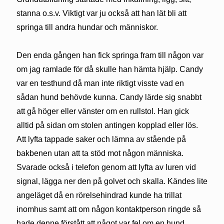
stanna o.s.v. Viktigt var ju också att han lät bli att
springa till andra hundar och människor.
Den enda gången han fick springa fram till någon var
om jag ramlade för då skulle han hämta hjälp. Candy
var en testhund då man inte riktigt visste vad en
sådan hund behövde kunna. Candy lärde sig snabbt
att gå höger eller vänster om en rullstol. Han gick
alltid på sidan om stolen antingen kopplad eller lös.
Att lyfta tappade saker och lämna av stående på
bakbenen utan att ta stöd mot någon människa.
Svarade också i telefon genom att lyfta av luren vid
signal, lägga ner den på golvet och skalla. Kändes lite
angeläget då en rörelsehindrad kunde ha trillat
inomhus samt att om någon kontaktperson ringde så
hade denne förstått att något var fel om en hund