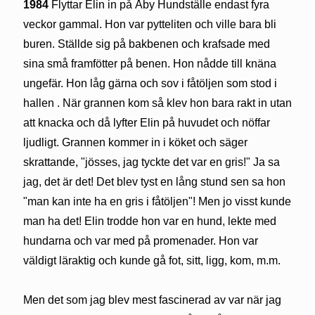
1984
Flyttar Elin in på Åby Hundställe endast fyra
veckor gammal. Hon var pytteliten och ville bara bli
buren. Ställde sig på bakbenen och krafsade med
sina små framfötter på benen. Hon nådde till knäna
ungefär. Hon låg gärna och sov i fåtöljen som stod i
hallen . När grannen kom så klev hon bara rakt in utan
att knacka och då lyfter Elin på huvudet och nöffar
ljudligt. Grannen kommer in i köket och säger
skrattande, "jösses, jag tyckte det var en gris!" Ja sa
jag, det är det! Det blev tyst en lång stund sen sa hon
"man kan inte ha en gris i fåtöljen"! Men jo visst kunde
man ha det! Elin trodde hon var en hund, lekte med
hundarna och var med på promenader. Hon var
väldigt läraktig och kunde gå fot, sitt, ligg, kom, m.m.
Men det som jag blev mest fascinerad av var när jag