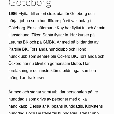
Göteborg
1986
Flyttar till en ort strax utanför Göteborg och
börjar jobba som hundförare på ett vaktbolag i
Göteborg. En schäferhane Kay har flyttat in och är min
tjänstehund. Tiken Santa flyttar in. Har kurser på
Lerums BK och på GMBK. Är med på bildandet av
Partille BK, Torslanda hundklubb och Hönö
hundklubb som senare blir Öckerö BK. Torslanda och
Öckerö har nu blivit en gemensam klubb. Har
föreläsningar och instruktörsutbildningar samt en
mängd andra kurser.
Är med och startar samt utbildar personalen på tre
hunddagis som drivs av personer med olika
handikapp. Dessa är Klippans hunddagis, Klovstens
hunddagis och Beatebergs hunddagis. Tränar upp