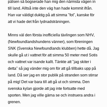
pälsen så bogserade han mig den närmsta vägen in
till land. Alltså inte den väg han hade kommit ifrån.
Han var väldigt duktig på att simma "fot", kanske för
att vi hade det från lydnadsträningen.
Minns väl den första inofficiella tävlingen som NHV,
(Newfoundlandshundens vänner), som föreningen
SNK (Svenska Newfoundlands klubben) hette då. Jag
skulle gå ut i vattnet för att simma 50 meter med Sotis
och vattnet var isande kallt. Tänkte att "jag skiter i
detta" så jag vänder mig om för att gå tillbaks upp på
land. Då ser jag en stor publik på stranden som stirrar
på mig! Det var bara till att gå ut och simma. Den
svenska kylan gjorde att jag inte fortsatte med
sporten. Men jag ville gärna se och instruera andra i
grenen.