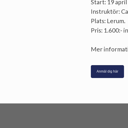
Start: 19 apri
Instruktör: C
Plats: Lerum.
Pris: 1.600:- 
Mer informat
Anmäl dig här