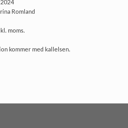
l 2024
arina Romland
inkl. moms.
ion kommer med kallelsen.