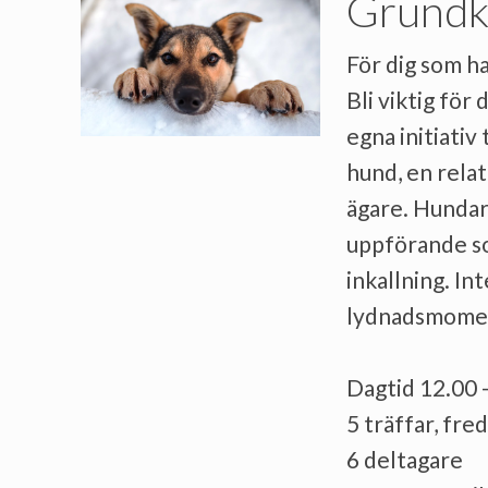
Grundk
För dig som h
Bli viktig för
egna initiativ 
hund, en relati
ägare. Hundar g
uppförande so
inkallning. In
lydnadsmomen
Dagtid 12.00 
5 träffar, fre
6 deltagare