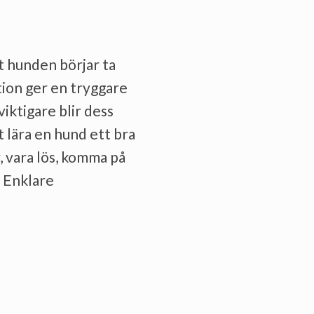
tt hunden börjar ta
lation ger en tryggare
viktigare blir dess
tt lära en hund ett bra
 vara lös, komma på
. Enklare