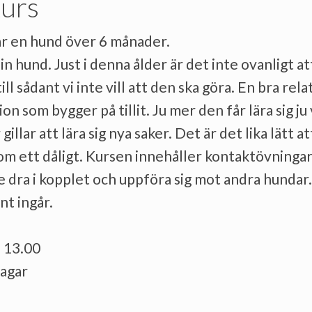
urs
ar en hund över 6 månader.
 din hund. Just i denna ålder är det inte ovanligt a
till sådant vi inte vill att den ska göra. En bra re
on som bygger på tillit. Ju mer den får lära sig ju 
illar att lära sig nya saker. Det är det lika lätt a
m ett dåligt. Kursen innehåller kontaktövningar,
te dra i kopplet och uppföra sig mot andra hundar
t ingår.
- 13.00
dagar